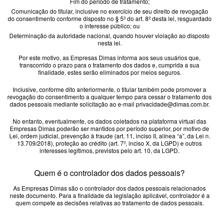
Fim do período de tratamento;
Comunicação do titular, inclusive no exercício de seu direito de revogação
do consentimento conforme disposto no § 5º do art. 8º desta lei, resguardado
o interesse público; ou
Determinação da autoridade nacional, quando houver violação ao disposto
nesta lei.
Por este motivo, as Empresas Dimas informa aos seus usuários que,
transcorrido o prazo para o tratamento dos dados e, cumprida a sua
finalidade, estes serão eliminados por meios seguros.
Inclusive, conforme dito anteriormente, o titular também pode promover a
revogação do consentimento a qualquer tempo para cessar o tratamento dos
dados pessoais mediante solicitação ao e-mail
privacidade@dimas.com.br
.
No entanto, eventualmente, os dados coletados na plataforma virtual das
Empresas Dimas poderão ser mantidos por período superior, por motivo de
Lei, ordem judicial, prevenção à fraude (art. 11, inciso II, alínea “a”, da Lei n.
13.709/2018), proteção ao crédito (art. 7º, inciso X, da LGPD) e outros
interesses legítimos, previstos pelo art. 10, da LGPD.
Quem é o controlador dos dados pessoais?
As Empresas Dimas são o controlador dos dados pessoais relacionados
neste documento. Para a finalidade da legislação aplicável, controlador é a
quem compete as decisões relativas ao tratamento de dados pessoais.