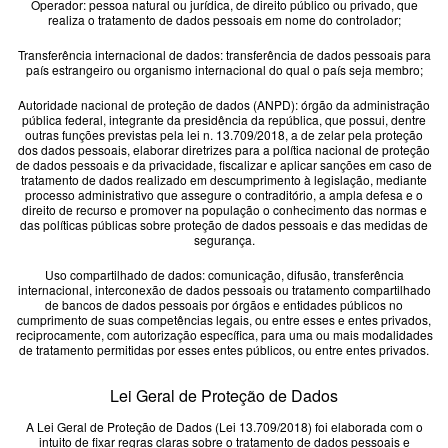
Operador: pessoa natural ou jurídica, de direito público ou privado, que
realiza o tratamento de dados pessoais em nome do controlador;
Frota
Transferência internacional de dados: transferência de dados pessoais para
país estrangeiro ou organismo internacional do qual o país seja membro;
Eletrificação
Autoridade nacional de proteção de dados (ANPD): órgão da administração
pública federal, integrante da presidência da república, que possui, dentre
outras funções previstas pela lei n. 13.709/2018, a de zelar pela proteção
dos dados pessoais, elaborar diretrizes para a política nacional de proteção
Dimas
de dados pessoais e da privacidade, fiscalizar e aplicar sanções em caso de
tratamento de dados realizado em descumprimento à legislação, mediante
processo administrativo que assegure o contraditório, a ampla defesa e o
direito de recurso e promover na população o conhecimento das normas e
Sustentabilidade
das políticas públicas sobre proteção de dados pessoais e das medidas de
segurança.
Uso compartilhado de dados: comunicação, difusão, transferência
WeCharge
internacional, interconexão de dados pessoais ou tratamento compartilhado
de bancos de dados pessoais por órgãos e entidades públicos no
cumprimento de suas competências legais, ou entre esses e entes privados,
reciprocamente, com autorização específica, para uma ou mais modalidades
Carros elétricos
de tratamento permitidas por esses entes públicos, ou entre entes privados.
Lei Geral de Proteção de Dados
Bronco
A Lei Geral de Proteção de Dados (Lei 13.709/2018) foi elaborada com o
intuito de fixar regras claras sobre o tratamento de dados pessoais e