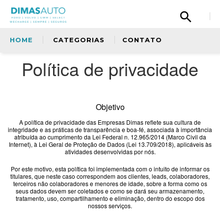
HOME
CATEGORIAS
CONTATO
Política de privacidade
Olá, então, curtiu nosso conteúdo? Tem uma
sugestão para nos dar? Quer fazer um elogio
à nossa equipe ou simplismente deseja
entrar em contato com a gente? Fique a
Sem categoria
Objetivo
vontade.
A política de privacidade das Empresas Dimas reflete sua cultura de
integridade e as práticas de transparência e boa-fé, associada à importância
Copiloto
atribuída ao cumprimento da Lei Federal n. 12.965/2014 (Marco Civil da
Internet), à Lei Geral de Proteção de Dados (Lei 13.709/2018), aplicáveis às
atividades desenvolvidas por nós.
Ford
Por este motivo, esta política foi implementada com o intuito de informar os
titulares, que neste caso correspondem aos clientes, leads, colaboradores,
terceiros não colaboradores e menores de idade, sobre a forma como os
seus dados devem ser coletados e como se dará seu armazenamento,
Oficina
tratamento, uso, compartilhamento e eliminação, dentro do escopo dos
nossos serviços.