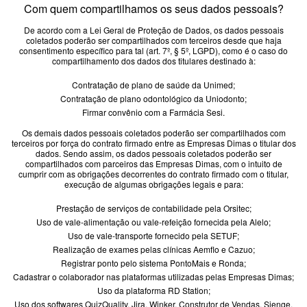
Com quem compartilhamos os seus dados pessoais?
De acordo com a Lei Geral de Proteção de Dados, os dados pessoais
coletados poderão ser compartilhados com terceiros desde que haja
consentimento específico para tal (art. 7º, § 5º, LGPD), como é o caso do
compartilhamento dos dados dos titulares destinado à:
Contratação de plano de saúde da Unimed;
Contratação de plano odontológico da Uniodonto;
Firmar convênio com a Farmácia Sesi.
Os demais dados pessoais coletados poderão ser compartilhados com
terceiros por força do contrato firmado entre as Empresas Dimas o titular dos
dados. Sendo assim, os dados pessoais coletados poderão ser
compartilhados com parceiros das Empresas Dimas, com o intuito de
cumprir com as obrigações decorrentes do contrato firmado com o titular,
execução de algumas obrigações legais e para:
Prestação de serviços de contabilidade pela Orsitec;
Uso de vale-alimentação ou vale-refeição fornecida pela Alelo;
Uso de vale-transporte fornecido pela SETUF;
Realização de exames pelas clínicas Aemflo e Cazuo;
Registrar ponto pelo sistema PontoMais e Ronda;
Cadastrar o colaborador nas plataformas utilizadas pelas Empresas Dimas;
Uso da plataforma RD Station;
Uso dos softwares QuizQuality, Jira, Winker, Construtor de Vendas, Sienge,