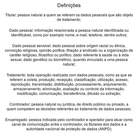
Primeiro Carro
Definições
Titular: pessoa natural a quem se referem os dados pessoais que são objeto
Finanças
de tratamento;
Dado pessoal: informação relacionada a pessoa natural identificada ou
identificável, como por exemplo nome, e-mail, telefone, dentre outros;
Materiais
Dado pessoal sensível: dado pessoal sobre origem racial ou étnica,
convicção religiosa, opinião política, filiação a sindicato ou a organização de
Eu li e
caráter religioso, filosófico ou político, dado referente à saúde ou à vida
Seguros
aceito a
política de privacidade.
sexual, dado genético ou biométrico, quando vinculado a uma pessoa
natural;
Autorizo o
Tratamento: toda operação realizada com dados pessoais, como as que se
Ação Social
referem a coleta, produção, recepção, classificação, utilização, acesso,
Grupo Dimas a armazenar meus dados pessoais para
reprodução, transmissão, distribuição, processamento, arquivamento,
enviar campanhas de marketing e informações sobre a
armazenamento, eliminação, avaliação ou controle da informação,
modificação, comunicação, transferência, difusão ou extração;
Volvo
empresa nos canais: Telefone, Email e SMS.
Controlador: pessoa natural ou jurídica, de direito público ou privado, a
quem competem as decisões referentes ao tratamento de dados pessoais;
Tecnologia
Encarregado: pessoa indicada pelo controlador e operador para atuar como
canal de comunicação entre o controlador, os titulares dos dados e a
autoridade nacional de proteção de dados (ANPD);
Tendência