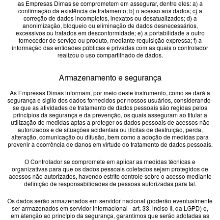
as Empresas Dimas se comprometem em assegurar, dentre eles: a) a
confirmação da existência de tratamento; b) o acesso aos dados; c) a
correção de dados incompletos, inexatos ou desatualizados; d) a
anonimização, bloqueio ou eliminação de dados desnecessários,
excessivos ou tratados em desconformidade; e) a portabilidade a outro
fornecedor de serviço ou produto, mediante requisição expressa; f) a
informação das entidades públicas e privadas com as quais o controlador
realizou o uso compartilhado de dados.
Armazenamento e segurança
As Empresas Dimas informam, por meio deste instrumento, como se dará a
segurança e sigilo dos dados fornecidos por nossos usuários, considerando-
se que as atividades de tratamento de dados pessoais são regidas pelos
princípios da segurança e da prevenção, os quais asseguram ao titular a
utilização de medidas aptas a proteger os dados pessoais de acessos não
autorizados e de situações acidentais ou ilícitas de destruição, perda,
alteração, comunicação ou difusão, bem como a adoção de medidas para
prevenir a ocorrência de danos em virtude do tratamento de dados pessoais.
O Controlador se compromete em aplicar as medidas técnicas e
organizativas para que os dados pessoais coletados sejam protegidos de
acessos não autorizados, havendo estrito controle sobre o acesso mediante
definição de responsabilidades de pessoas autorizadas para tal.
Os dados serão armazenados em servidor nacional (poderão eventualmente
ser armazenados em servidor internacional - art. 33, inciso II, da LGPD) e,
em atenção ao princípio da segurança, garantimos que serão adotadas as