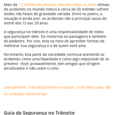
Mais de
1,2 milhão de pessoas morrem todos os anos
vítimas
de acidentes no mundo inteiro e cerca de 50 milhões sofrem
Frota
lesões não fatais de gravidade variada. Entre os jovens, a
situação é ainda pior: os acidentes são a principal causa de
morte dos 15 aos 29 anos.
Eletrificação
A segurança no trânsito é uma responsabilidade de todos
que participam dele. Do motorista ao passageiro e também
Dimas
do pedestre. Por isso, está na hora de aprender formas de
melhorar sua segurança e a de quem você ama.
No entanto, boa parte da sociedade continua aceitando os
Sustentabilidade
acidentes como uma fatalidade e como algo impossível de se
prevenir. Você, provavelmente, tem amigos que dirigem
alcoolizados e não usam o cinto.
WeCharge
Carros elétricos
Leia também: Trânsito próximo a escolas: você sabe quais são
os cuidados necessários?
Bronco
Guia da Segurança no Trânsito