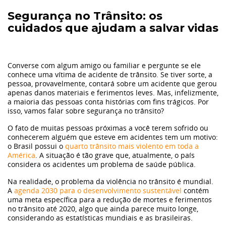
Primeiro Carro
Segurança no Trânsito: os
cuidados que ajudam a salvar vidas
Finanças
Materiais
Converse com algum amigo ou familiar e pergunte se ele
conhece uma vítima de acidente de trânsito. Se tiver sorte, a
pessoa, provavelmente, contará sobre um acidente que gerou
Eu li e
apenas danos materiais e ferimentos leves. Mas, infelizmente,
Seguros
aceito a
política de privacidade.
a maioria das pessoas conta histórias com fins trágicos. Por
isso, vamos falar sobre segurança no trânsito?
Autorizo o
Ação Social
O fato de muitas pessoas próximas a você terem sofrido ou
Grupo Dimas a armazenar meus dados pessoais para
conhecerem alguém que esteve em acidentes tem um motivo:
enviar campanhas de marketing e informações sobre a
o Brasil possui o
quarto trânsito mais violento em toda a
Volvo
América
. A situação é tão grave que, atualmente, o país
empresa nos canais: Telefone, Email e SMS.
considera os acidentes um problema de saúde pública.
Na realidade, o problema da violência no trânsito é mundial.
Tecnologia
A
agenda 2030 para o desenvolvimento sustentável
contém
uma meta específica para a redução de mortes e ferimentos
no trânsito até 2020, algo que ainda parece muito longe,
Tendência
considerando as estatísticas mundiais e as brasileiras.