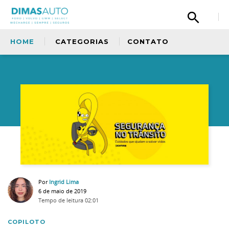
HOME
CATEGORIAS
CONTATO
Olá, então, curtiu nosso conteúdo? Tem uma
sugestão para nos dar? Quer fazer um elogio
à nossa equipe ou simplismente deseja
entrar em contato com a gente? Fique a
Sem categoria
vontade.
Copiloto
Ford
Por
Ingrid Lima
6 de maio de 2019
Oficina
Tempo de leitura
02:01
COPILOTO