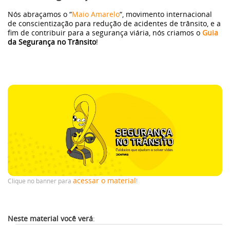
GWM
Nós abraçamos o “
Maio Amarelo
“, movimento internacional
de conscientização para redução de acidentes de trânsito, e a
fim de contribuir para a segurança viária, nós criamos o
Guia
Caminhões
da Segurança no Trânsito
!
Omoda | Jaecoo
Blog
Post
melhores-3
acessar o material
Clique no banner para
!
nov2
Neste
material você verá
: