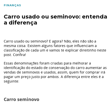
Primeiro Carro
FINANÇAS
Carro usado ou seminovo: entenda
Finanças
a diferença
Materiais
Carro usado ou seminovo? E agora? Não, eles não são a
Eu li e
mesma coisa. Existem alguns fatores que influenciam a
Seguros
aceito a
política de privacidade.
classificação de cada um e vamos te explicar direitinho neste
post. Confira!
Autorizo o
Ação Social
Essas denominações foram criadas para melhorar a
Grupo Dimas a armazenar meus dados pessoais para
identificação do estado de conservação do carro aumentar as
enviar campanhas de marketing e informações sobre a
vendas de seminovos e usados, assim, quem for comprar irá
Volvo
pagar um preço justo por ambos. A diferença entre eles é a
empresa nos canais: Telefone, Email e SMS.
seguinte:
Tecnologia
Carro seminovo
Tendência