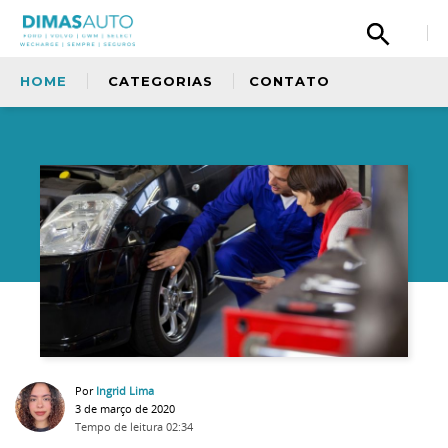
HOME
CATEGORIAS
CONTATO
Olá, então, curtiu nosso conteúdo? Tem uma
sugestão para nos dar? Quer fazer um elogio
à nossa equipe ou simplismente deseja
entrar em contato com a gente? Fique a
Sem categoria
vontade.
Copiloto
Ford
Oficina
Por
Ingrid Lima
3 de março de 2020
Tempo de leitura
02:34