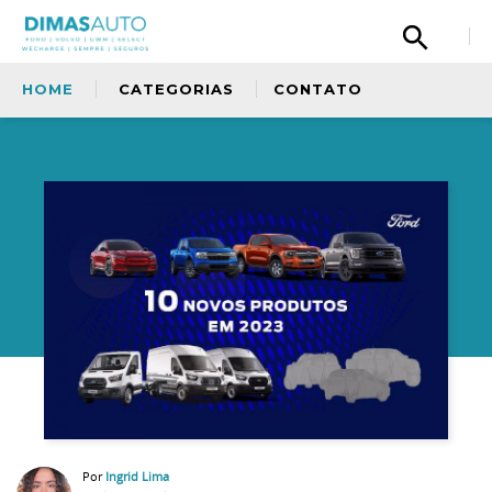
HOME
CATEGORIAS
CONTATO
Olá, então, curtiu nosso conteúdo? Tem uma
sugestão para nos dar? Quer fazer um elogio
à nossa equipe ou simplismente deseja
entrar em contato com a gente? Fique a
Sem categoria
vontade.
Copiloto
Ford
Oficina
Por
Ingrid Lima