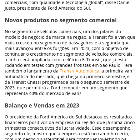
comerciais, com qualidade e tecnologia global”
, disse Daniel
Justo, presidente da Ford América do Sul.
Frota
Novos produtos no segmento comercial
Eletrificação
No segmento de veículos comerciais, um dos pilares do
modelo de negócio da marca na região, a Transit foi a van que
mais cresceu no segmento de passageiros e a segunda que
mais avançou entre os furgões. Em 2023, com o objetivo de
Dimas
continuar o crescimento no segmento de veículos comerciais,
a linha será ampliada com a elétrica E-Transit, que já está
rodando em testes com grandes frotistas em São Paulo. Terá
Sustentabilidade
também o lançamento da
Transit Automática
, a primeira van
automática do mercado, que chega no primeiro semestre, e
da Transit Chassi programada para o segundo semestre de
WeCharge
2023, que permitirá a Ford competir em um segmento que
representa 40% do mercado de vans.
Balanço e Vendas em 2023
Carros elétricos
O presidente da Ford América do Sul destacou os resultados
financeiros positivos da empresa na região, que já soma cinco
Bronco
trimestres consecutivos de lucratividade. Esse desempenho,
segundo ele, mostra que a empresa está no caminho certo,
com um negócio sustentável para continuar investindo na