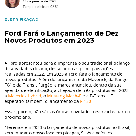
Primeiro Carro
12 de janeiro de 2023
Tempo de leitura
02:51
Finanças
ELETRIFICAÇÃO
Ford Fará o Lançamento de Dez
Materiais
Novos Produtos em 2023
Eu li e
Seguros
aceito a
política de privacidade.
A Ford apresentou para a imprensa o seu tradicional balanço
de atividades do ano, destacando as principais ações
Autorizo o
realizadas em 2022. Em 2023 a Ford fará o lançamento de
Ação Social
novos produtos. Além do lançamento da Maverick, da Ranger
Grupo Dimas a armazenar meus dados pessoais para
FX4 e da Transit Furgão, a marca anunciou, dentro da sua
enviar campanhas de marketing e informações sobre a
agenda de eletrificação, a chegada de três produtos em 2023:
Volvo
empresa nos canais: Telefone, Email e SMS.
a
Maverick Hybrid
, o
Mustang Mach-E
e a E-Transit. É
esperado, também, o lançamento da
F-150
.
Tecnologia
Essas, porém, não são as únicas novidades reservadas para o
próximo ano.
“Teremos em 2023 o lançamento de novos produtos no Brasil,
Tendência
sem mudar o nosso foco em picapes, SUVs e veículos