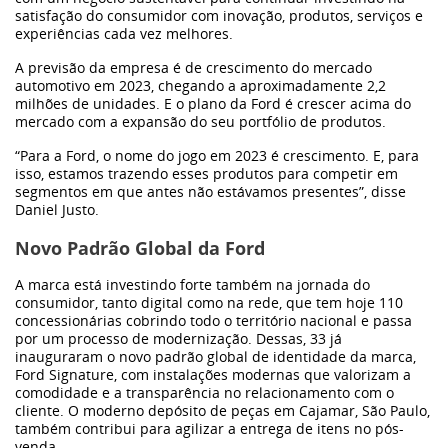
GWM
satisfação do consumidor com inovação, produtos, serviços e
experiências cada vez melhores.
A previsão da empresa é de crescimento do mercado
Caminhões
automotivo em 2023, chegando a aproximadamente 2,2
milhões de unidades. E o plano da Ford é crescer acima do
mercado com a expansão do seu portfólio de produtos.
Omoda | Jaecoo
“Para a Ford, o nome do jogo em 2023 é crescimento. E, para
isso, estamos trazendo esses produtos para competir em
Blog
segmentos em que antes não estávamos presentes”
, disse
Daniel Justo.
Novo Padrão Global da Ford
Post
A marca está investindo forte também na jornada do
consumidor, tanto digital como na rede, que tem hoje 110
melhores-3
concessionárias cobrindo todo o território nacional e passa
por um processo de modernização. Dessas, 33 já
inauguraram o novo padrão global de identidade da marca,
nov2
Ford Signature, com instalações modernas que valorizam a
comodidade e a transparência no relacionamento com o
cliente. O moderno depósito de peças em Cajamar, São Paulo,
também contribui para agilizar a entrega de itens no pós-
venda.