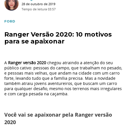
Primeiro Carro
28 de outubro de 2019
Tempo de leitura
03:57
Finanças
FORD
Ranger Versão 2020: 10 motivos
Materiais
para se apaixonar
Eu li e
Seguros
aceito a
política de privacidade.
A
Ranger versão 2020
chegou atraindo a atenção do seu
público cativo: pessoas do campo, que trabalham no pesado,
Autorizo o
Ação Social
e pessoas mais velhas, que andam na cidade com um carro
Grupo Dimas a armazenar meus dados pessoais para
forte, levando tudo que a família precisa. Mas a novidade
enviar campanhas de marketing e informações sobre a
também atraiu jovens aventureiros, que buscam um carro
Volvo
para qualquer desafio, mesmo nos terrenos mais irregulares
empresa nos canais: Telefone, Email e SMS.
e com carga pesada na caçamba.
Tecnologia
Você vai se apaixonar pela Ranger versão
2020
Tendência