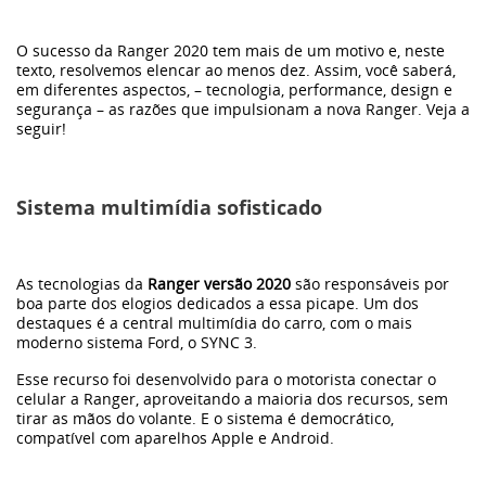
Frota
O sucesso da Ranger 2020 tem mais de um motivo e, neste
texto, resolvemos elencar ao menos dez. Assim, você saberá,
em diferentes aspectos, – tecnologia, performance, design e
Eletrificação
segurança – as razões que impulsionam a nova Ranger. Veja a
seguir!
Dimas
Sistema multimídia sofisticado
Sustentabilidade
As tecnologias da
Ranger versão 2020
são responsáveis por
WeCharge
boa parte dos elogios dedicados a essa picape. Um dos
destaques é a central multimídia do carro, com o mais
moderno sistema Ford, o SYNC 3.
Carros elétricos
Esse recurso foi desenvolvido para o motorista conectar o
celular a Ranger, aproveitando a maioria dos recursos, sem
tirar as mãos do volante. E o sistema é democrático,
Bronco
compatível com aparelhos Apple e Android.