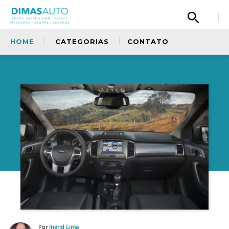
HOME
CATEGORIAS
CONTATO
Olá, então, curtiu nosso conteúdo? Tem uma
sugestão para nos dar? Quer fazer um elogio
à nossa equipe ou simplismente deseja
entrar em contato com a gente? Fique a
Sem categoria
vontade.
Copiloto
Ford
Oficina
Por
Ingrid Lima