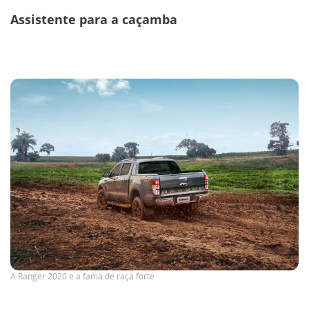
GWM
Assistente para a caçamba
Caminhões
Omoda | Jaecoo
Blog
Post
melhores-3
nov2
A Ranger 2020 e a fama de raça forte