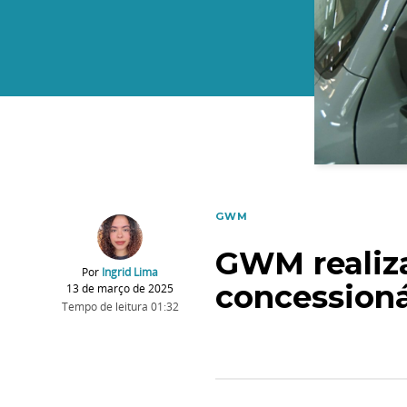
GWM
GWM realiza
Por
Ingrid Lima
concessioná
13 de março de 2025
Tempo de leitura
01:32