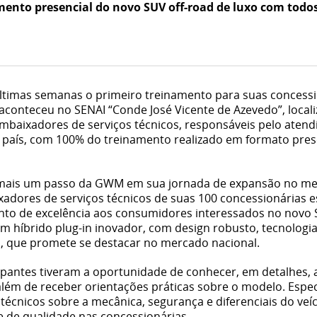
amento presencial do novo SUV off-road de luxo com tod
últimas semanas o primeiro treinamento para suas concess
 aconteceu no SENAI “Conde José Vicente de Azevedo”, locali
embaixadores de serviços técnicos, responsáveis pelo aten
o país, com 100% do treinamento realizado em formato pre
mais um passo da GWM em sua jornada de expansão no mer
xadores de serviços técnicos de suas 100 concessionárias 
to de excelência aos consumidores interessados no novo S
 híbrido plug-in inovador, com design robusto, tecnologia 
, que promete se destacar no mercado nacional.
ipantes tiveram a oportunidade de conhecer, em detalhes, 
 além de receber orientações práticas sobre o modelo. Espe
écnicos sobre a mecânica, segurança e diferenciais do veíc
e de qualidade nas concessionárias.