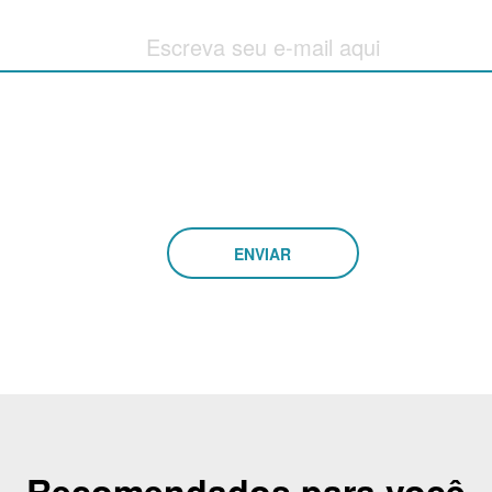
ro
Eletrificação
Dimas
Sustentabilidade
Eu li e aceito a
política de privacidade.
WeCharge
Autorizo o Grupo Di
eting e informações sobre a empresa nos canais: Te
Carros elétricos
Recomendados para você