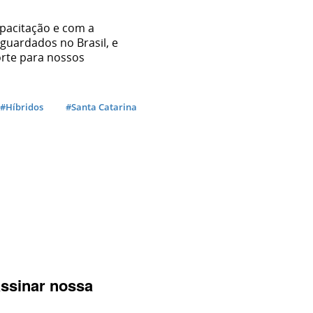
pacitação e com a
guardados no Brasil, e
orte para nossos
#Híbridos
#Santa Catarina
r? Quer fazer
ntato com a
Bronco
GWM
Caminhões
oda | Jaecoo
assinar nossa
.