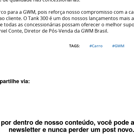
rco para a GWM, pois reforça nosso compromisso com a ca
ao cliente. O Tank 300 é um dos nossos lançamentos mais a
e todas as concessionárias possam oferecer o melhor sup
iel Conte, Diretor de Pós-Venda da GWM Brasil.
TAGS:
#Carro
#GWM
curtiu nosso conteúdo? Tem uma sugestão para nos da
à nossa equipe ou simplismente deseja entrar em co
ia
Volvo
gente? Fique a vontade.
Tecnologia
artilhe via:
Tendência
Frota
Om
r por dentro de nosso conteúdo, você pode 
newsletter e nunca perder um post novo