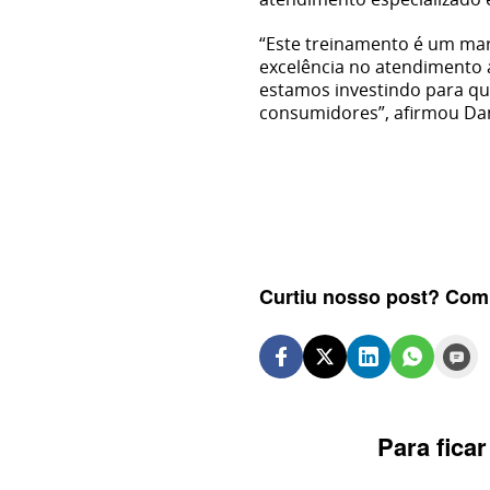
“Este treinamento é um ma
excelência no atendimento 
estamos investindo para qu
consumidores”, afirmou Dan
Olá, então, 
um elogio 
Sem categor
Copiloto
Curtiu nosso post? Comp
Ford
Oficina
Para fica