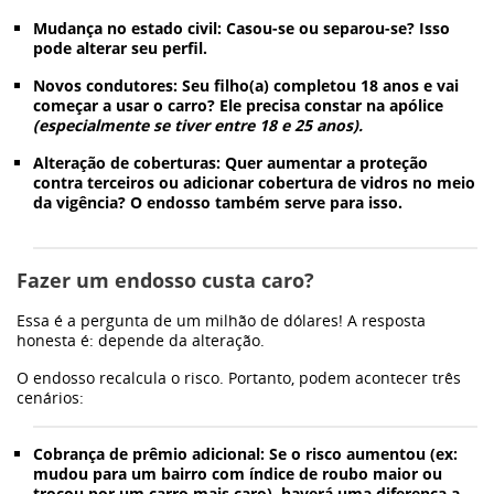
GWM
Mudança no estado civil:
Casou-se ou separou-se? Isso
pode alterar seu perfil.
Caminhões
Novos condutores:
Seu filho(a) completou 18 anos e vai
começar a usar o carro? Ele precisa constar na apólice
(especialmente se tiver entre 18 e 25 anos).
Omoda | Jaecoo
Alteração de coberturas:
Quer aumentar a proteção
contra terceiros ou adicionar cobertura de vidros no meio
da vigência? O endosso também serve para isso.
Blog
Post
Fazer um endosso custa caro?
Essa é a pergunta de um milhão de dólares! A resposta
melhores-3
honesta é:
depende da alteração.
O endosso recalcula o risco. Portanto, podem acontecer três
cenários:
nov2
Cobrança de prêmio adicional:
Se o risco aumentou (ex:
mudou para um bairro com índice de roubo maior ou
trocou por um carro mais caro), haverá uma diferença a