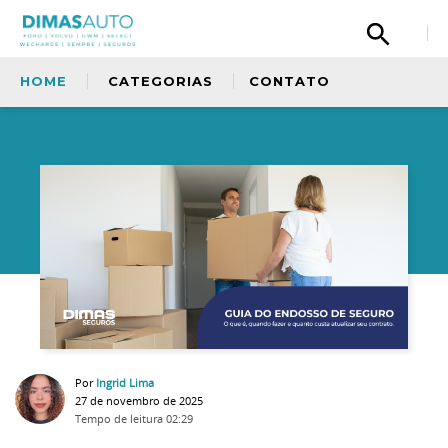
HOME
CATEGORIAS
CONTATO
Olá, então, curtiu nosso conteúdo? Tem uma
sugestão para nos dar? Quer fazer um elogio
à nossa equipe ou simplismente deseja
entrar em contato com a gente? Fique a
Sem categoria
vontade.
Copiloto
Ford
Por
Ingrid Lima
Oficina
27 de novembro de 2025
Tempo de leitura
02:29