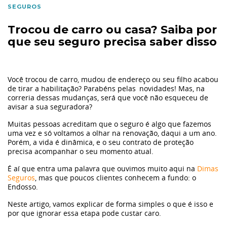
Primeiro Carro
SEGUROS
Trocou de carro ou casa? Saiba por
Finanças
que seu seguro precisa saber disso
Materiais
Você trocou de carro, mudou de endereço ou seu filho acabou
Eu li e
de tirar a habilitação? Parabéns pelas
novidades! Mas, na
Seguros
aceito a
política de privacidade.
correria dessas mudanças, será que você não esqueceu de
avisar a sua seguradora?
Autorizo o
Ação Social
Muitas pessoas acreditam que o seguro é algo que fazemos
uma vez e só voltamos a olhar na renovação, daqui a um ano.
Grupo Dimas a armazenar meus dados pessoais para
Porém, a vida é dinâmica, e o seu contrato de proteção
enviar campanhas de marketing e informações sobre a
precisa acompanhar o seu momento atual.
Volvo
empresa nos canais: Telefone, Email e SMS.
É aí que entra uma palavra que ouvimos muito aqui na
Dimas
Seguros
, mas que poucos clientes conhecem a fundo: o
Tecnologia
Endosso
.
Neste artigo, vamos explicar de forma simples o que é isso e
por que ignorar essa etapa pode custar caro.
Tendência