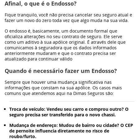
Afinal, o que é o Endosso?
Frota
Fique tranquilo, você não precisa cancelar seu seguro atual e
fazer um novo do zero toda vez que algo muda na sua vida.
Eletrificação
O endosso é, basicamente, um
documento formal que
oficializa alterações no seu contrato de seguro
. Ele serve
como um aditivo à sua apólice original. É através dele que
comunicamos à seguradora que os dados informados
Dimas
anteriormente mudaram e que o contrato precisa ser
atualizado para continuar válido
Sustentabilidade
Quando é necessário fazer um Endosso?
Sempre que houver uma mudança significativa nas
WeCharge
informações que constam na sua apólice. Os casos mais
comuns que atendemos aqui na Dimas Seguros são:
Carros elétricos
Troca de veículo:
Vendeu seu carro e comprou outro? O
seguro precisa ser transferido para o novo chassi.
Bronco
Mudança de endereço:
Mudou de bairro ou cidade? O CEP
de pernoite influencia diretamente no risco de
roubo/furto.