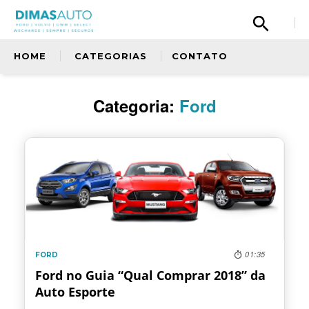
HOME
CATEGORIAS
CONTATO
Olá, então, curtiu nosso conteúdo? Tem uma
Categoria:
Ford
sugestão para nos dar? Quer fazer um elogio
à nossa equipe ou simplismente deseja
entrar em contato com a gente? Fique a
Sem categoria
vontade.
Copiloto
Ford
01:35
FORD
Oficina
Ford no Guia “Qual Comprar 2018” da
Auto Esporte