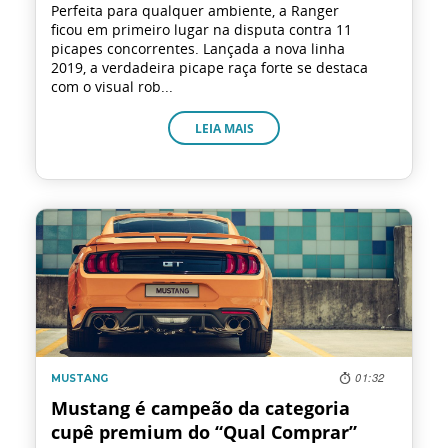
Perfeita para qualquer ambiente, a Ranger
ficou em primeiro lugar na disputa contra 11
Frota
picapes concorrentes. Lançada a nova linha
2019, a verdadeira picape raça forte se destaca
com o visual rob...
Eletrificação
LEIA MAIS
Dimas
Sustentabilidade
WeCharge
Carros elétricos
01:32
MUSTANG
Bronco
Mustang é campeão da categoria
cupê premium do “Qual Comprar”