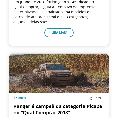
Primeiro Carro
Em Junho de 2018 foi lançado a 14º edição do
Qual Comprar, o guia automotivo da imprensa
especializada. Foi analisado 184 modelos de
carros de até R$ 350 mil em 13 categorias,
Finanças
algumas delas são:...
Materiais
LEIA MAIS
Eu li e
Seguros
aceito a
política de privacidade.
Autorizo o
Ação Social
Grupo Dimas a armazenar meus dados pessoais para
enviar campanhas de marketing e informações sobre a
Volvo
empresa nos canais: Telefone, Email e SMS.
Tecnologia
01:21
RANGER
Ranger é campeã da categoria Picape
Tendência
no “Qual Comprar 2018”