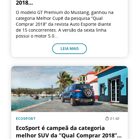
2018...
GWM
O modelo GT Premium do Mustang, ganhou na
categoria Melhor Cupê da pesquisa “Qual
Caminhões
Comprar 2018” da revista Auto Esporte diante
de 15 concorrentes. A versão da sexta linha
possui o motor 5.0...
Omoda | Jaecoo
LEIA MAIS
Blog
Post
melhores-3
nov2
01:42
ECOSPORT
EcoSport é campeã da categoria
melhor SUV da “Qual Comprar 2018”...