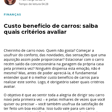
Primeiro Carro
Tempo de leitura
04:28
FINANÇAS
Finanças
Custo benefício de carros: saiba
quais critérios avaliar
Materiais
Eu li e
Seguros
aceito a
política de privacidade.
Cheirinho de carro novo. Quem não gosta? Começar a
usufruir do conforto, das novidades, das sensações que uma
aquisição assim pode proporcionar? Estacionar com o carro
Autorizo o
Ação Social
recém saído da concessionária na garagem da própria casa
Grupo Dimas a armazenar meus dados pessoais para
pela primeira vez? Ninguém dispensa esta emoção, não é
enviar campanhas de marketing e informações sobre a
mesmo? Mas, antes de poder apreciá-la, é fundamental
Volvo
empresa nos canais: Telefone, Email e SMS.
entender qual é o melhor custo benefício de carros para
realizar este sonho. Logo, é obrigatório saber quais critérios
avaliar.
Tecnologia
O objetivo é que ao sentir toda a alegria de dirigir seu carro
novo pela primeira vez – e pelas milhares de vezes que você
quiser ou precisar – você também usufrua da satisfação de
Tendência
ter feito um boa escolha. Isso tudo vale para um carro