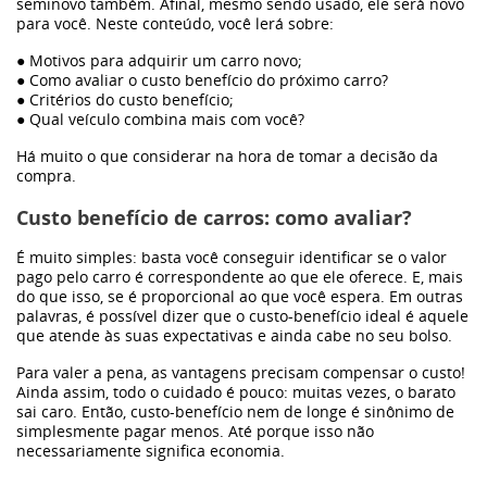
seminovo também. Afinal, mesmo sendo usado, ele será novo
para você. Neste conteúdo, você lerá sobre:
Frota
● Motivos para adquirir um carro novo;
● Como avaliar o custo benefício do próximo carro?
● Critérios do custo benefício;
Eletrificação
● Qual veículo combina mais com você?
Há muito o que considerar na hora de tomar a decisão da
Dimas
compra.
Custo benefício de carros: como avaliar?
Sustentabilidade
É muito simples: basta você conseguir identificar se o valor
pago pelo carro é correspondente ao que ele oferece. E, mais
do que isso, se é proporcional ao que você espera. Em outras
WeCharge
palavras, é possível dizer que o custo-benefício ideal é aquele
que atende às suas expectativas e ainda cabe no seu bolso.
Carros elétricos
Para valer a pena, as vantagens precisam compensar o custo!
Ainda assim, todo o cuidado é pouco: muitas vezes, o barato
sai caro. Então, custo-benefício nem de longe é sinônimo de
Bronco
simplesmente pagar menos. Até porque isso não
necessariamente significa economia.