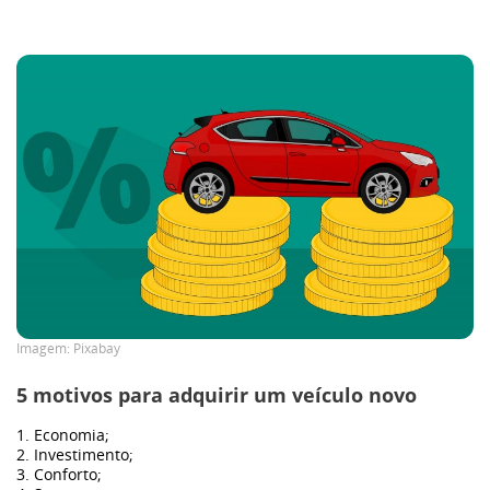
GWM
Caminhões
Omoda | Jaecoo
Blog
Post
melhores-3
Imagem: Pixabay
5 motivos para adquirir um veículo novo
nov2
1. Economia;
2. Investimento;
3. Conforto;