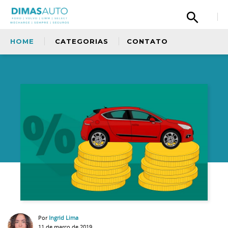
HOME
CATEGORIAS
CONTATO
Olá, então, curtiu nosso conteúdo? Tem uma
sugestão para nos dar? Quer fazer um elogio
à nossa equipe ou simplismente deseja
entrar em contato com a gente? Fique a
Sem categoria
vontade.
Copiloto
Ford
Oficina
Por
Ingrid Lima
11 de março de 2019