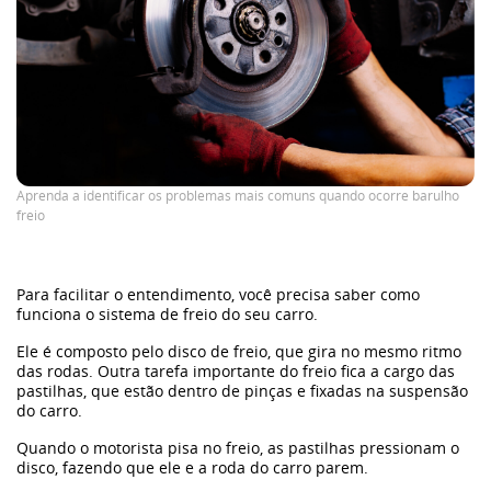
GWM
Caminhões
Omoda | Jaecoo
Aprenda a identificar os problemas mais comuns quando ocorre barulho
Blog
freio
Post
Para facilitar o entendimento, você precisa saber como
funciona o sistema de freio do seu carro.
melhores-3
Ele é composto pelo disco de freio, que gira no mesmo ritmo
das rodas. Outra tarefa importante do freio fica a cargo das
pastilhas, que estão dentro de pinças e fixadas na suspensão
nov2
do carro.
Quando o motorista pisa no freio, as pastilhas pressionam o
disco, fazendo que ele e a roda do carro parem.