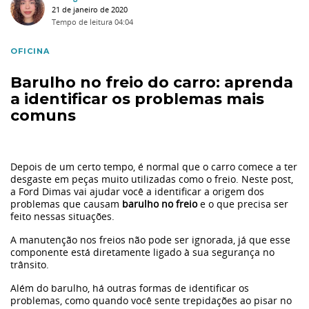
Primeiro Carro
21 de janeiro de 2020
Tempo de leitura
04:04
Finanças
OFICINA
Barulho no freio do carro: aprenda
Materiais
a identificar os problemas mais
comuns
Eu li e
Seguros
aceito a
política de privacidade.
Depois de um certo tempo, é normal que o carro comece a ter
Autorizo o
Ação Social
desgaste em peças muito utilizadas como o freio. Neste post,
Grupo Dimas a armazenar meus dados pessoais para
a Ford Dimas vai ajudar você a identificar a origem dos
enviar campanhas de marketing e informações sobre a
problemas que causam
barulho no freio
e o que precisa ser
Volvo
empresa nos canais: Telefone, Email e SMS.
feito nessas situações.
A manutenção nos freios não pode ser ignorada, já que esse
Tecnologia
componente está diretamente ligado à sua segurança no
trânsito.
Além do barulho, há outras formas de identificar os
Tendência
problemas, como quando você sente trepidações ao pisar no