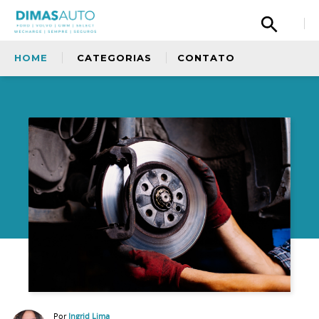
HOME
CATEGORIAS
CONTATO
Olá, então, curtiu nosso conteúdo? Tem uma
sugestão para nos dar? Quer fazer um elogio
à nossa equipe ou simplismente deseja
entrar em contato com a gente? Fique a
Sem categoria
vontade.
Copiloto
Ford
Oficina
Por
Ingrid Lima